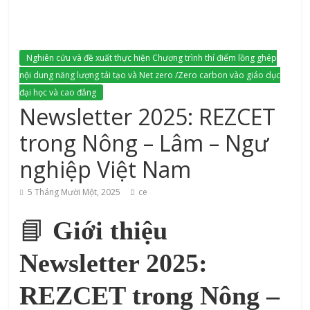
Nghiên cứu và đề xuất thực hiện Chương trình thí điểm lồng ghép
nội dung năng lượng tái tạo và Net zero /Zero carbon vào giáo dục
đại học và cao đẳng
Newsletter 2025: REZCET
trong Nông – Lâm – Ngư
nghiệp Việt Nam
5 Tháng Mười Một, 2025
ce
📘
Giới thiệu
Newsletter 2025:
REZCET trong Nông –