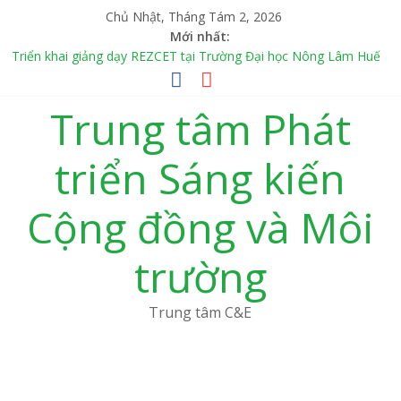
Chủ Nhật, Tháng Tám 2, 2026
Mới nhất:
Triển khai giảng dạy REZCET tại Trường Đại học Nông Lâm Huế
(HUAF)
Dạy học ủ phân hữu cơ trong Dự án “Rooting for Change –
Trung tâm Phát
Chung tay kiến tạo thay đổi”: Gieo mầm sống xanh từ học đường
Tổng kết Chương trình Tập huấn “Năng lượng tái tạo và Giảm
phát thải trong Nông – Lâm – Ngư nghiệp” tại Trường Đại học
triển Sáng kiến
Nông Lâm Huế
TỪ VƯỜN TRƯỜNG ĐẾN Ý THỨC XANH – HÀNH TRÌNH BẢO VỆ
Cộng đồng và Môi
MÔI TRƯỜNG CỦA HỌC SINH TRƯỜNG THCS NAM TRUNG
YÊN
CUỘC THI NẤU THỬ THỰC ĐƠN MỚI – BỮA ĂN HỌC ĐƯỜNG
trường
CÙNG CON
Trung tâm C&E